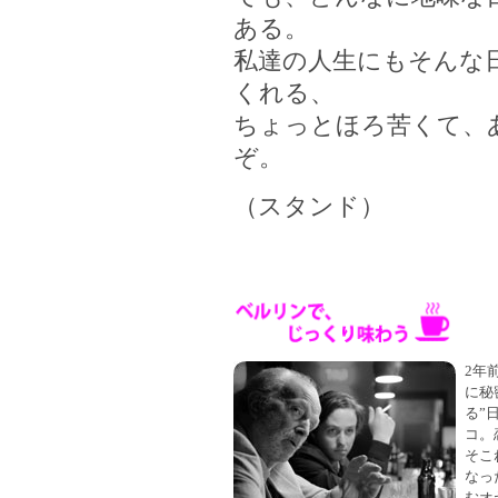
ある。
私達の人生にもそんな
くれる、
ちょっとほろ苦くて、
ぞ。
（スタンド）
2年
に秘
る”
コ。
そこ
なっ