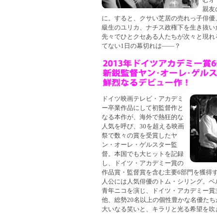
むオ
親友
に。すると、クサい芝居の売れっ子俳優
級生のユリカ、ナチス政権下を生き抜い
先々でひとクセある人たちが次々と現れ
てない1日の幕切れは――？
ドイツ映画テレビ・アカデミ
ー卒業作品にして初監督作と
なる本作が、海外で熱狂的な
人気を呼び、30を超える映画
祭で数々の賞を受賞したヤ
ン・オーレ・ゲルスター監
督。本国でも大ヒットを記録
し、ドイツ・アカデミー賞の
作品賞・監督賞を含む主要6部門を獲得
人公には人気俳優のトム・シリング。ベ
青年ニコを演じ、ドイツ・アカデミー賞
他、総勢20名以上の個性豊かな名優た
大いなる笑いと、キラリと光る希望を吹