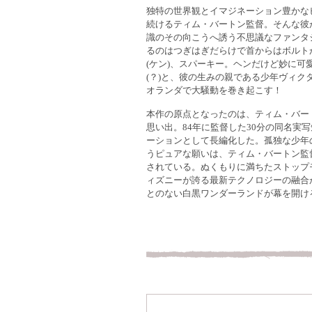
独特の世界観とイマジネーション豊かな
続けるティム・バートン監督。そんな彼
識のその向こうへ誘う不思議なファンタ
るのはつぎはぎだらけで首からはボルト
(ケン)、スパーキー。ヘンだけど妙に可
(？)と、彼の生みの親である少年ヴィク
オランダで大騒動を巻き起こす！
本作の原点となったのは、ティム・バー
思い出。84年に監督した30分の同名実
ーションとして長編化した。孤独な少年
うピュアな願いは、ティム・バートン監
されている。ぬくもりに満ちたストップ
ィズニーが誇る最新テクノロジーの融合
とのない白黒ワンダーランドが幕を開け