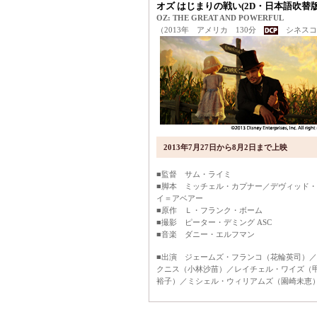
オズ はじまりの戦い(2D・日本語吹替版
OZ: THE GREAT AND POWERFUL
（2013年 アメリカ 130分
シネスコ
2013年7月27日から8月2日まで上映
■監督 サム・ライミ
■脚本 ミッチェル・カプナー／デヴィッド
イ＝アベアー
■原作 Ｌ・フランク・ボーム
■撮影 ピーター・デミング ASC
■音楽 ダニー・エルフマン
■出演 ジェームズ・フランコ（花輪英司）
クニス（小林沙苗）／レイチェル・ワイズ（
裕子）／ミシェル・ウィリアムズ（園崎未恵