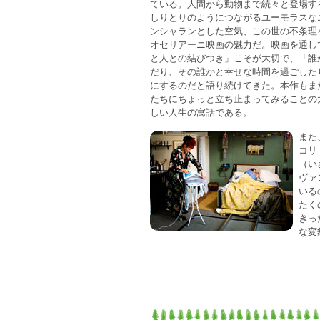
ている。人間から動物まで続々と登場す
しりとりのようにつながるユーモラスな
ンシャランとした空気、この世の不条理
オセリアーニ映画の魅力だ。映画を通し
と人との結びつき」こそが大切で、「誰
だり、その誰かと幸せな時間を過ごした
にするのだと語り続けてきた。本作もま
たちにちょっと立ち止まってみることの
しい人生の寓話である。
また
コリ
（い
ヴァ
いる
たく
きっ
な変