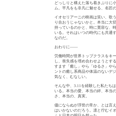
どっしりと構えた落ち着きぶりに
ム。平凡をも非凡に魅せる、名匠
イオセリアーニの映画は笑い、歌
り合おうじゃないかと。本当に大
持っているのかと、時に寛容な、
いる。それはいつの時代にも共通
なのだ。
おわりに――
労働時間が世界トップクラスをキ
し、喪失感を埋め合わせようとす
すます「癒し」やら「ゆるさ」や
ントの癒し系商品や体温のないデ
気なく、むなしい。
そんな中、3.11を経験した私たち
いる。本当の愛、本当の絆、本当
さ、本当の、真実。
儘にならぬが浮世の常か、とは言
はいかないのだろう。凛と佇むイ
ふと日本の明日を想った。