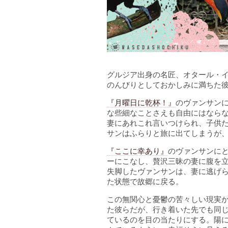
グルジア出身の名匠、オタール・
のんびりとしておかしみに満ちた
『月曜日に乾杯！』
のヴァンサン
な些細なことさえも自由にはなら
妻にあれこれ言いつけられ、子供
サンはふらりと旅に出てしまうが
『ここに幸あり』
のヴァンサンに
ーにこなし、贅沢三昧の妻に腹を
失脚したヴァンサンは、妻に逃げ
た状態で故郷に戻る。
この無関心と憂鬱の苦々しい現実
た彼らだが、行き着いた先でも同
ているのを目の当たりにする。陽