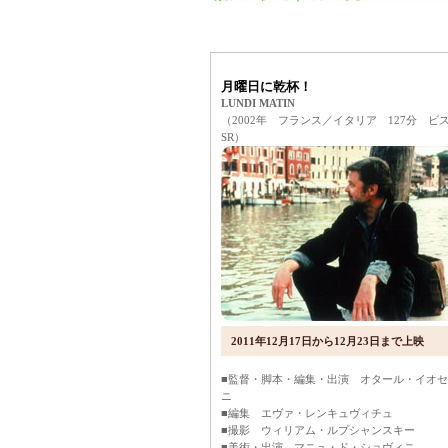
月曜日に乾杯！
LUNDI MATIN
（2002年 フランス／イタリア 127分 ビ
SR）
2011年12月17日から12月23日まで上映
■監督・脚本・編集・出演 オタール・イオ
ニ
■編集 エヴァ・レンキュヴィチュ
■撮影 ウィリアム・ルプシャンスキー
■美術・出演 マニュ・ド・ショヴィニ