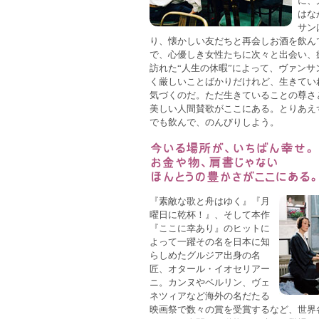
に、
はな
サン
り、懐かしい友だちと再会しお酒を飲ん
で、心優しき女性たちに次々と出会い、
訪れた“人生の休暇”によって、ヴァン
く厳しいことばかりだけれど、生きてい
気づくのだ。ただ生きていることの尊さ
美しい人間賛歌がここにある。とりあえ
でも飲んで、のんびりしよう。
『素敵な歌と舟はゆく』『月
曜日に乾杯！』、そして本作
『ここに幸あり』のヒットに
よって一躍その名を日本に知
らしめたグルジア出身の名
匠、オタール・イオセリアー
ニ。カンヌやベルリン、ヴェ
ネツィアなど海外の名だたる
映画祭で数々の賞を受賞するなど、世界