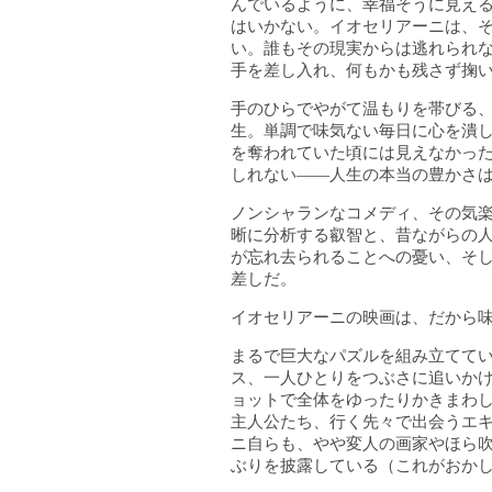
んでいるように、幸福そうに見え
はいかない。イオセリアーニは、
い。誰もその現実からは逃れられ
手を差し入れ、何もかも残さず掬
手のひらでやがて温もりを帯びる、
生。単調で味気ない毎日に心を潰
を奪われていた頃には見えなかっ
しれない――人生の本当の豊かさ
ノンシャランなコメディ、その気
晰に分析する叡智と、昔ながらの
が忘れ去られることへの憂い、そ
差しだ。
イオセリアーニの映画は、だから
まるで巨大なパズルを組み立てて
ス、一人ひとりをつぶさに追いか
ョットで全体をゆったりかきまわ
主人公たち、行く先々で出会うエ
ニ自らも、やや変人の画家やほら
ぶりを披露している（これがおか