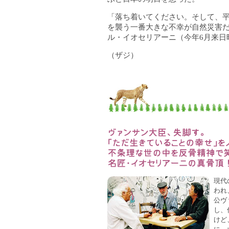
「落ち着いてください。そして、
を襲う一番大きな不幸が自然災害
ル・イオセリアーニ（今年6月来日
（ザジ）
現代
われ
公ヴ
し、
けど