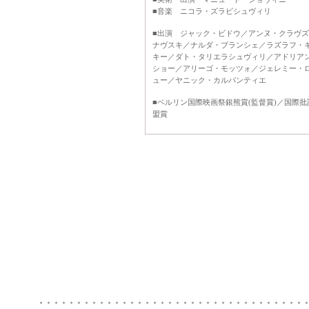
■音楽 ニコラ・ズラビシュヴィリ
■出演 ジャック・ビドウ／アンヌ・クラヴ
ナヴスキ／ナルダ・ブランシェ／ラズラフ・
キー／ダト・タリエラシュヴィリ／アドリア
ショー／アリーゴ・モッツォ／ジェレミー・
ュー／ヤニック・カルパンティエ
■ベルリン国際映画祭銀熊賞(監督賞)／国際批
盟賞