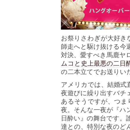
お祭りさわぎが大好き
師走へと駆け抜ける今週
対決、愛すべき馬鹿ヤ
ムコと史上最悪の二日
の二本立てでお送りい
アメリカでは、結婚式
夜遊びに繰り出すバチ
あるそうですが、つま
夜。そんな一夜が『ハ
日酔い』の舞台です。
達との、特別な夜のど