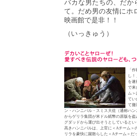
バカな男たちの、だか
て。だめ男の友情にホ
映画館で是非！！
（いっきゅう）
「作
し！
を遂
で来
ム＞
てい
て撤
ン・ハンニバル・スミス大佐（通称ハンニ
からゲリラ集団が米ドル紙幣の原版を盗
グダッドから運び出そうとしているとい
高きハンニバルは、上官に＜Aチーム＞
リラを豪快に蹴散らした＜Aチーム＞だ