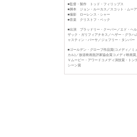
■監督・製作 トッド・フィリップス
■脚本 ジョン・ルーカス／スコット・ムーア
■撮影 ローレンス・シャー
■音楽 クリストフ・ベック
■出演 ブラッドリー・クーパー／エド・ヘ
ザック・ガリフィアナキス／ヘザー・グラハ
ャスティン・バーサ／ジェフリー・タンバー
■ゴールデン・グローブ作品賞(コメディ／ミ
カル)／放送映画批評家協会賞コメディ映画賞
Ｖムービー・アワードコメディ演技賞・トン
シーン賞