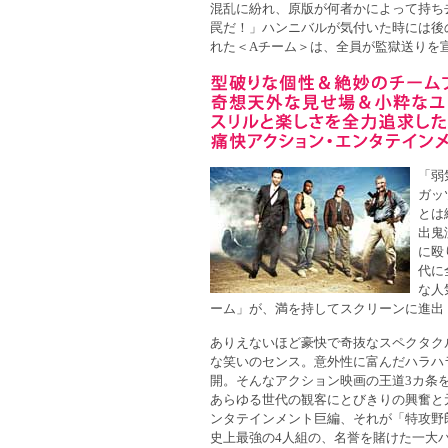
混乱に紛れ、原版が何者かによって持ち
罠だ！」ハンニバルが気付いた時には後
れた＜Aチーム＞は、全員が監獄送りを
「弱
ガッ
とは
出鬼
に殴
代に
な人
ーム」が、満を持してスクリーンに進出
ありえないほど豪快で奇抜なスペクタク
な笑いのセンス。意外性に富んだハラハ
開。そんなアクション映画の王道3カ条
あらゆる世代の観客にとびきりの興奮と
ンタテインメント巨編、それが「特攻野
史上最強の4人組の、名誉を賭けた一大