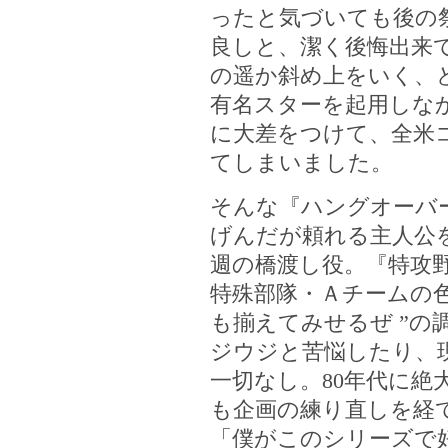
ったと気づいても後の
良しと、潔く後悔出来
の遥か斜め上をいく、
有名スターを起用しな
に大差をつけて、全米コ
てしまいました。
そんな『ハングオーバ
げんだが頼れる主人公
週の橋渡し役。『特攻野郎
特殊部隊・Ａチームの
も揃えてみせるぜ ”
ジウジと苦悩したり、
一切なし。80年代に絶
も企画の練り直しを経
「僕がこのシリーズで