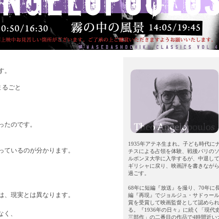
す。
まるごと
ったのです。
1935年アテネ生まれ。子ども時代に
っているのが分かります。
チスによる占領を体験、戦後パリの
ルボンヌ大学に入学するが、中退し
ギリシャに戻り、映画評を書きなが
、
過ごす。
68年に短編『放送』を撮り、70年に
は、現実とは異なります。
編『再現』でジョルジュ・サドゥー
賞を受賞して映画監督として認めら
る。『1936年の日々』に続く「現代
なく、
三部作」の二番目の作品で4時間近い