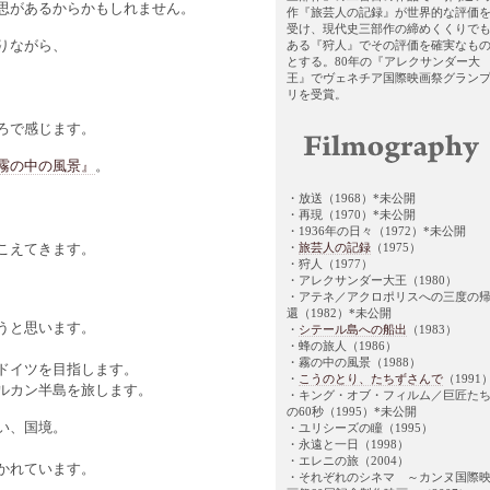
思があるからかもしれません。
作『旅芸人の記録』が世界的な評価
受け、現代史三部作の締めくくりで
りながら、
ある『狩人』でその評価を確実なも
とする。80年の『アレクサンダー大
王』でヴェネチア国際映画祭グラン
リを受賞。
ろで感じます。
霧の中の風景』
。
。
・放送（1968）*未公開
・再現（1970）*未公開
・1936年の日々（1972）*未公開
・
旅芸人の記録
（1975）
こえてきます。
・狩人（1977）
・アレクサンダー大王（1980）
・アテネ／アクロポリスへの三度の
還（1982）*未公開
うと思います。
・
シテール島への船出
（1983）
・蜂の旅人（1986）
・霧の中の風景（1988）
ドイツを目指します。
・
こうのとり、たちずさんで
（1991
ルカン半島を旅します。
・キング・オブ・フィルム／巨匠た
の60秒（1995）*未公開
い、国境。
・ユリシーズの瞳（1995）
・永遠と一日（1998）
・エレニの旅（2004）
かれています。
・それぞれのシネマ ～カンヌ国際