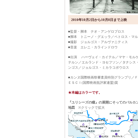
2010年10月2日から10月8日まで上映
■監督・脚本 テオ・アンゲロプロス
■脚本 トニーノ・グエッラ／ペトロス・マ
■撮影 ジョルゴス・アルヴァニティス
■音楽 エレニ・カラインドロウ
■出演 ハーヴェイ・カイテル／マヤ・モル
テルン／エルランド・ヨセフソン／タナシス
ンゴス／ジョルゴス・ミカラコポウロス
■カンヌ国際映画祭審査員特別グランプリ／
ＥＳＣＩ(国際映画批評家連盟)賞
★本編はカラーです。
『ユリシーズの瞳』の展開にそってのバルカ
地図
※クリックで拡大