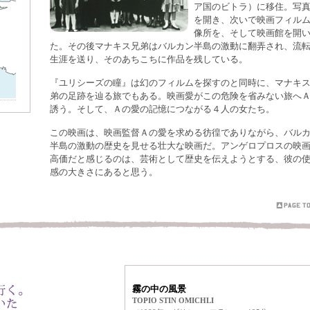
ア国のビトラ）に移住。写
を開き、次いで映画フィル
像所を、そして映画館を開
た。その後マナキス兄弟はバルカン半島の激動に翻弄され、流
生涯を送り、そのあちこちに作品を残している。
『ユリシーズの瞳』は幻のフィルムを探すのと同時に、マナキ
弟の足跡を辿る旅でもある。映画愛がこの危険を省みない旅へ
誘う。そして、Ａの愛の記憶につながる４人の女たち。
この映画は、映画監督Ａの愛を求める彷徨でありながら、バル
半島の激動の歴史を見せる壮大な映画だ。アンゲロプロスの映
高価だと感じるのは、芸術として歴史を伝えようとする、彼の
感の大きさにあると思う。
霧の中の風景
TOPIO STIN OMICHLI