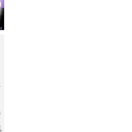
ナ
ソ
て
ら
長
ル
れ
史
大