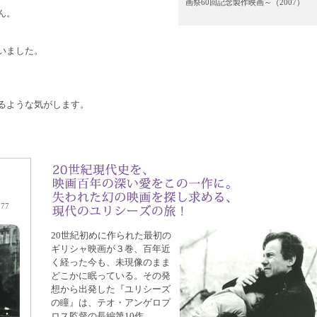
画祭60回記念製作映画～（2007）
ん。
いました。
るような気がします。
77
20世紀初めに作られた最初の
ギリシャ映画が３巻、百年近
く経った今も、未現像のまま
どこかに眠っている。その発
想から出発した『ユリシーズ
の瞳』は、テオ・アンゲロプ
ロス監督の長編第10作。