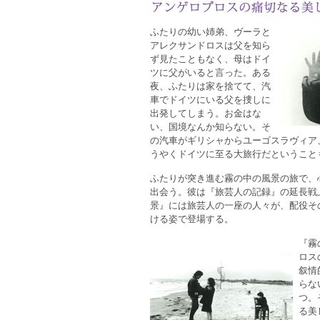
ふたりの幼い姉弟、ヴーラと
アレクサンドロスは父を知ら
ず見たこともなく、母はドイ
ツに父がいると言った。ある
夜、ふたりは家を捨てて、汽
車でドイツにいる父を捜しに
出発してしまう。お金はな
い、国境なんか知らない。そ
の汽車がギリシャからユーゴスラヴィア
うやくドイツに至る大旅行だということ
ふたりが突き進む霧の中の風景の旅で、
出会う。彼は『旅芸人の記録』の延長戦
景』には旅芸人の一座の人々が、配役そ
ける姿で登場する。
『霧
ロス
叙情
らな
つ。
る美