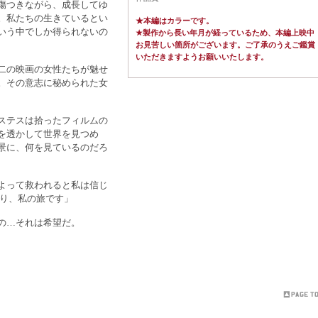
傷つきながら、成長してゆ
。私たちの生きているとい
★本編はカラーです。
いう中でしか得られないの
★製作から長い年月が経っているため、本編上映中
お見苦しい箇所がございます。ご了承のうえご鑑賞
いただきますようお願いいたします。
二の映画の女性たちが魅せ
。その意志に秘められた女
ステスは拾ったフィルムの
を透かして世界を見つめ
景に、何を見ているのだろ
よって救われると私は信じ
あり、私の旅です」
の…それは希望だ。