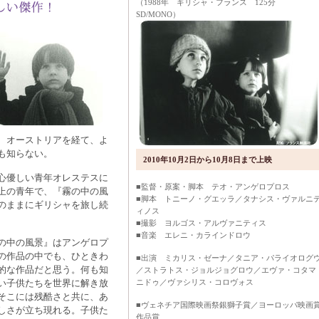
（1988年 ギリシャ・フランス 125分
SD/MONO）
、オーストリアを経て、よ
も知らない。
2010年10月2日から10月8日まで上映
心優しい青年オレステスに
■監督・原案・脚本 テオ・アンゲロプロス
上の青年で、『霧の中の風
■脚本 トニーノ・グエッラ／タナシス・ヴァルニ
のままにギリシャを旅し続
ィノス
■撮影 ヨルゴス・アルヴァニティス
■音楽 エレニ・カラインドロウ
の中の風景』はアンゲロプ
の作品の中でも、ひときわ
■出演 ミカリス・ゼーナ／タニア・パライオログ
的な作品だと思う。何も知
／ストラトス・ジョルジョグロウ／エヴァ・コタマ
ニドゥ／ヴァシリス・コロヴォス
い子供たちを世界に解き放
そこには残酷さと共に、あ
■ヴェネチア国際映画祭銀獅子賞／ヨーロッパ映画
しさが立ち現れる。子供た
作品賞