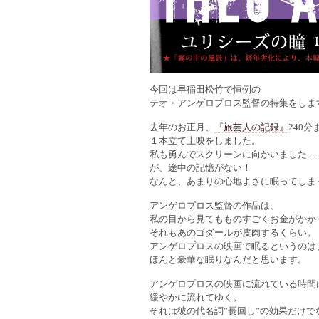
今回は早稲田松竹で恒例の
テオ・アンゲロプロス監督の特集をしま
去年のお正月、
『旅芸人の記録』
240分
１本立て上映をしました。
私も勇んでスクリーンに向かいました…
が、途中の記憶がない！
なんと、あまりの心地よさに眠ってしま
アンゲロプロス監督の作品は、
私の目から見てもものすごくお金がかか
それもあのゴダールが皮肉するくらい。
アンゲロプロスの映画で眠るというのは
ほんと豪華な眠りなんだと思います。
アンゲロプロスの映画に流れている時間
緩やかに流れてゆく。
それは彼の代名詞”長回し”の効果だけで