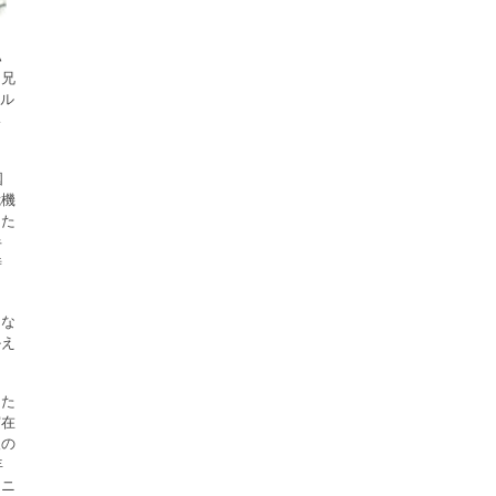
ハ
ス兄
モル
い
国
危機
えた
半
時
たな
かえ
った
実在
人の
年
ドニ