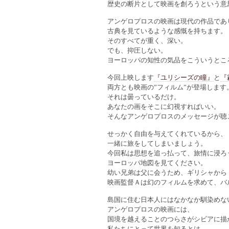
歴史の断片として映画を創ろうという意
アンゲロプロスの映画は現代の作品であ
古典を見ているような感慨を持ちます。
そのすべてが重く、深い。
でも、抑圧しない。
ヨーロッパの知性の気品をこういうとこ
今回上映します
『ユリシーズの瞳』
と
『
両方とも映画の”フィルム”が登場します
それは曇っているだけ。
あなたの画をそこに幻視すればいい。
そんなアンゲロプロスのメッセージが聴
せっかく自由を与えてくれているから、
一緒に旅をしてしまいましょう。
今回私は思想を追っ払って、旅情に浸ろ
ヨーロッパ地図を見てください。
幼い兄弟は父に会うため、ギリシャから
映画監督Ａは幻のフィルムを求めて、バ
島国に住む日本人にはなかなか馴染めな
アンゲロプロスの映画には、
国境を越えることのつらさがシビアに描