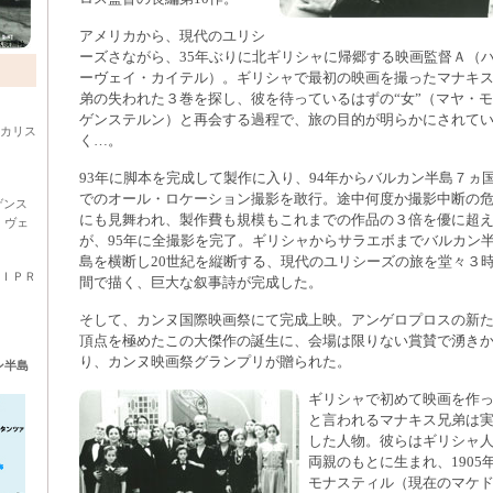
アメリカから、現代のユリシ
ーズさながら、35年ぶりに北ギリシャに帰郷する映画監督Ａ（
ーヴェイ・カイテル）。ギリシャで最初の映画を撮ったマナキ
弟の失われた３巻を探し、彼を待っているはずの“女”（マヤ・
ゲンステルン）と再会する過程で、旅の目的が明らかにされて
ルカリス
く…。
93年に脚本を完成して製作に入り、94年からバルカン半島７ヵ
でのオール・ロケーション撮影を敢行。途中何度か撮影中断の
ゲンス
にも見舞われ、製作費も規模もこれまでの作品の３倍を優に超
・ヴェ
が、95年に全撮影を完了。ギリシャからサラエボまでバルカン
島を横断し20世紀を縦断する、現代のユリシーズの旅を堂々３
ＦＩＰＲ
間で描く、巨大な叙事詩が完成した。
そして、カンヌ国際映画祭にて完成上映。アンゲロプロスの新
頂点を極めたこの大傑作の誕生に、会場は限りない賞賛で湧き
り、カンヌ映画祭グランプリが贈られた。
ン半島
ギリシャで初めて映画を作
と言われるマナキス兄弟は
した人物。彼らはギリシャ
両親のもとに生まれ、1905
モナスティル（現在のマケ