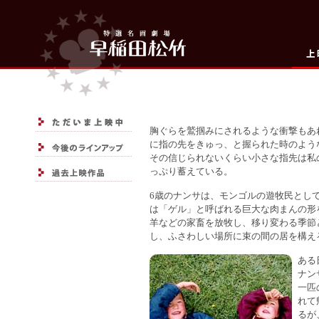
胸ぐらを鷲掴みにされるような衝撃もあ
に指の先をきゅっ、と握られた時のよう
その信じられないくらい小さな指先は私
っぷり蓄えている。
6歳のナンサは、モンゴルの遊牧民とし
は「ゲル」と呼ばれる巨大な肉まんの形
羊などの家畜を放牧し、移り変わる季節
し、ふさわしい場所に束の間の居を構え
ある
ナン
一匹
れて
るが