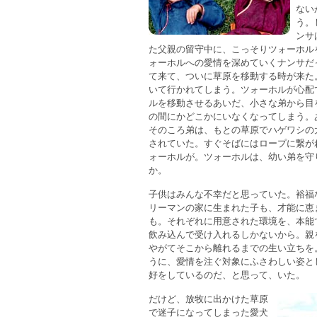
ない
う。
ンサ
た父親の留守中に、こっそりツォーホル
ォーホルへの愛情を深めていくナンサだ
て来て、ついに草原を移動する時が来た
いて行かれてしまう。ツォーホルが心配
ルを移動させるあいだ、小さな弟から目
の間にかどこかにいなくなってしまう。
そのころ弟は、もとの草原でハゲワシの
されていた。すぐそばにはロープに繋が
ォーホルが。ツォーホルは、幼い弟を守
か。
子供はみんな不幸だと思っていた。裕福
リーマンの家に生まれた子も、才能に恵
も。それぞれに用意された環境を、本能
飲み込んで受け入れるしかないから。親
やがてそこから離れるまでの生い立ちを
うに、愛情を注ぐ対象にふさわしい姿と
好をしているのだ、と思って、いた。
だけど、放牧に出かけた草原
で迷子になってしまった愛犬