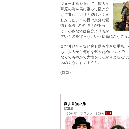
ツォーホルを探して、広大な
草原の海を馬に乗って掻き分
けて進むナンサの姿はたくま
しかった。その目は余分な愛
情も保護も拒む強さがあっ
て、小さな体は自分よりもか
弱いものを守ろうという使命にこうこう
まだ伸びきらない腕も足も小さな手も、
も、大人から何かを乞うためについてい
なくてもやがて大地をしっかりと掴んで
木のようにすくすくと。
(ロコ）
愛より強い旅
EXILS
（2004年 フランス 103分
）