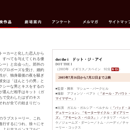
トーカーと化した恋人から
、すべてを与えてくれる優
dot the i ドット・ジ・アイ
シー）と出会った。郊外の
DOT THE I
（2003年 イギリス／スペイン 92分
）
のプロポーズを受け、婚約
性が、独身最後の夜を騒ぎ
2005年7月16日から7月22日まで上映
彼女は「ほんとうの男」と
クシーな男とキスをするの
■監督・脚本 マシュー・パークヒル
が選んだ相手はキット（ガ
■撮影 アフォンソ・ベアト（
『オール・アバウト
ちで交わしたはずのキス
マイマザー』
）
それが全ての始まりだっ
■出演 ガエル・ガルシア・ベルナル（
『バッド・
デュケーション』
『モーターサイクル・ダイアリー
ズ』
『アモーレス・ペロス』
）／ナタリア・ベルベ
係のラブストーリー、これ
ケ／ジェームズ・ダーシー／トム・ハーディ／チャ
進行するにつれ、徐々にそ
ーリー・コックス
、よりサスペンスフルに。