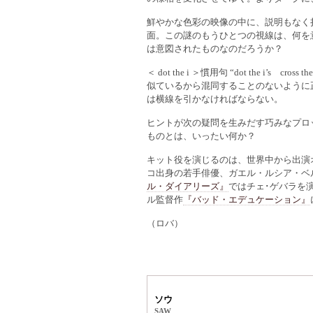
鮮やかな色彩の映像の中に、説明もなく
面。この謎のもうひとつの視線は、何を
は意図されたものなのだろうか？
＜ dot the i ＞慣用句 “dot the i’s cross 
似ているから混同することのないように正確
は横線を引かなければならない。
ヒントが次の疑問を生みだす巧みなプロ
ものとは、いったい何か？
キット役を演じるのは、世界中から出演
コ出身の若手俳優、ガエル・ルシア・ベ
ル・ダイアリーズ』
ではチェ･ゲバラを
ル監督作
『バッド・エデュケーション』
（ロバ）
ソウ
SAW