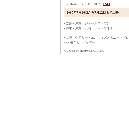
（2004年 アメリカ 103分
）
2005年7月16日から7月22日まで上映
■監督・原案 ジェームズ・ワン
■脚本・原案・出演 リー・ワネル
■出演 ケアリー・エルウィズ／ダニー・グ
ー／モニカ・ポッター
(C)2004 SAW PRODUCTIONS INC