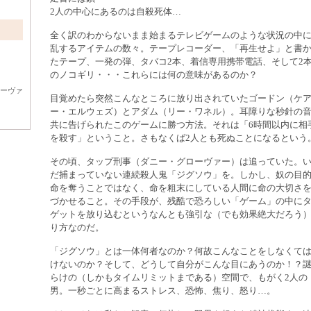
2人の中心にあるのは自殺死体…
全く訳のわからないまま始まるテレビゲームのような状況の中
乱するアイテムの数々。テープレコーダー、「再生せよ」と書
たテープ、一発の弾、タバコ2本、着信専用携帯電話、そして2
のノコギリ・・・これらには何の意味があるのか？
ローヴァ
目覚めたら突然こんなところに放り出されていたゴードン（ケ
ー・エルウェズ）とアダム（リー・ワネル）。耳障りな秒針の
共に告げられたこのゲームに勝つ方法。それは「6時間以内に相
を殺す」ということ。さもなくば2人とも死ぬことになるという
その頃、タップ刑事（ダニー・グローヴァー）は追っていた。
だ捕まっていない連続殺人鬼「ジグソウ」を。しかし、奴の目
命を奪うことではなく、命を粗末にしている人間に命の大切さ
づかせること。その手段が、残酷で恐ろしい「ゲーム」の中に
ゲットを放り込むというなんとも強引な（でも効果絶大だろう
り方なのだ。
「ジグソウ」とは一体何者なのか？何故こんなことをしなくて
けないのか？そして、どうして自分がこんな目にあうのか！？
らけの（しかもタイムリミットまである）空間で、もがく2人の
男。一秒ごとに高まるストレス、恐怖、焦り、怒り…。