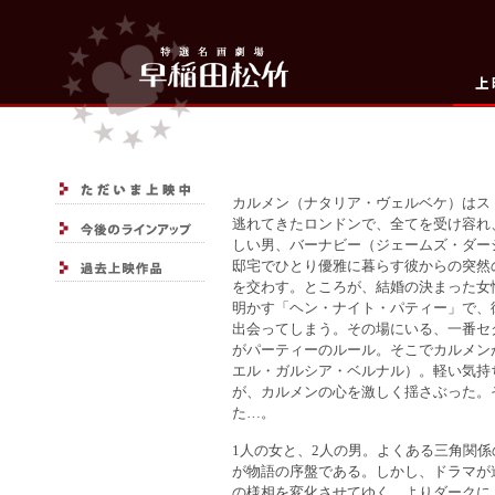
カルメン（ナタリア・ヴェルベケ）はス
逃れてきたロンドンで、全てを受け容れ
しい男、バーナビー（ジェームズ・ダー
邸宅でひとり優雅に暮らす彼からの突然
を交わす。ところが、結婚の決まった女
明かす「ヘン・ナイト・パティー」で、
出会ってしまう。その場にいる、一番セ
がパーティーのルール。そこでカルメン
エル・ガルシア・ベルナル）。軽い気持
が、カルメンの心を激しく揺さぶった。
た…。
1人の女と、2人の男。よくある三角関
が物語の序盤である。しかし、ドラマが
の様相を変化させてゆく。よりダークに