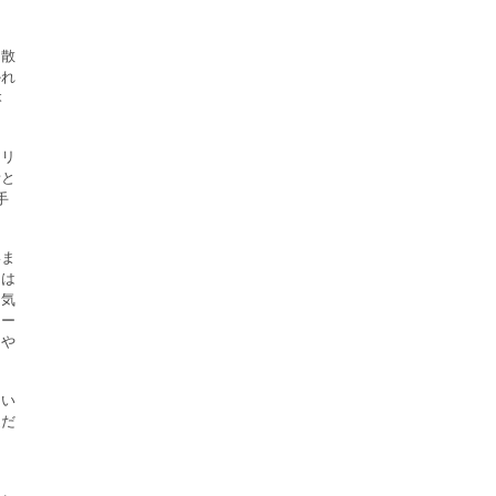
に散
かれ
本
アリ
音と
手
。
いま
的は
を気
ター
）や
はい
謎だ