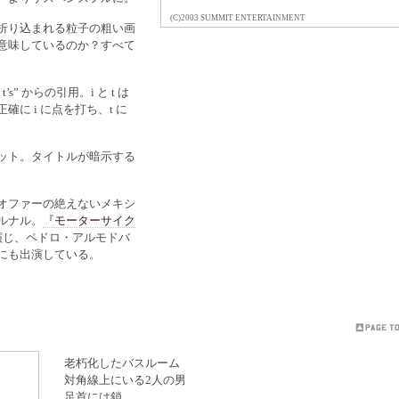
(C)2003 SUMMIT ENTERTAINMENT
折り込まれる粒子の粗い画
意味しているのか？すべて
the t’s” からの引用。i と t は
に i に点を打ち、t に
ット。タイトルが暗示する
オファーの絶えないメキシ
ルナル。
『モーターサイク
演じ、ペドロ・アルモドバ
にも出演している。
老朽化したバスルーム
対角線上にいる2人の男
足首には鎖