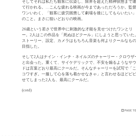
そしてそれは私たち観客に伝染し、限界を超えた精神状態まで
て行かれる。…こんな疲れる映画が今まであっただろうか。監
ワンいわく、「観客に疲労困憊して劇場を後にしてもらいたい
のこと。まさに狙いどおりの映画。
26歳という若さで世界中に刺激的な才能を見せつけたワンとリ
ー。2人はこの作品を「死ぬほどクール」にしようと思っていた
ストーリー、設定、カメラはもちろん音楽も何よりクールなも
目指した。
そして2人はナイン・インチ・ネイルズのチャーリー・クロウザ
と出会った。重くて、サイケデリックで、不安を煽るようなサ
ドは言葉どおり最高にクールだ。そんなチャーリーを試写で「
コワすぎ。一服して心を落ち着かせなきゃ」と言わせるほどビ
せてしまった2人も、最高にクールだ。
(cotd)