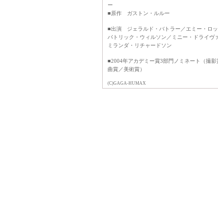
ー
■原作 ガストン・ルルー
■出演 ジェラルド・バトラー／エミー・ロ
パトリック・ウィルソン／ミニー・ドライヴ
ミランダ・リチャードソン
■2004年アカデミー賞3部門ノミネート（撮
曲賞／美術賞）
(C)GAGA-HUMAX