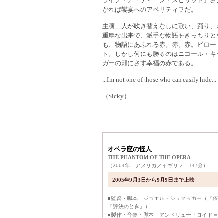
ライク・ア・ティーン・スピリット』さ
かれば饗宴へのアペリティフだ。
主演二人が吹き替えなしに歌い、踊り、
重厚な出来で、派手な物語をきっちりと
も、物語にあふれる赤。赤。赤。ビロー
ト。しかし何にも勝るのはニコール・キ
ガーの頬にさす幸福の赤である。
...I'm not one of those who can easily hide...
（Sicky）
オペラ座の怪人
THE PHANTOM OF THE OPERA
（2004年 アメリカ／イギリス 143分）
2005年9月3日から9月9日まで上映
■監督・脚本 ジョエル・シュマッカー（『
『評決のとき』）
■製作・音楽・脚本 アンドリュー・ロイド