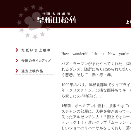
How wonderful life is Now you’r
バズ・ラーマンがまたやってくれた。煌
れるダンス、随所にちりばめられた笑い
く悲恋。そして、赤・赤・赤。
1900年のパリ。屋根裏部屋でタイプラ
年・クリスチャン。悲痛な面持ちでキー
ら愛した女の物語だ」。
1年前、ボヘミアンに憧れ、放浪のはて
スチャンの部屋に、天井を突き破って一
失ったアルゼンチン人！？階上ではロー
トレック！！）達がクラブ『ムーラン・
しいショーのリハーサルをしており、落