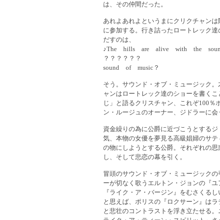
は、その仲間だった。
あれよあれよというまにクリクチャンは
に参加する。行き詰ったロートレック達
だすのは、
♪The hills are alive with the so
？？？？？？
sound of music？
そう。サウンド・オブ・ミュージック。
ャンはロートレック達のショーを書くこ
じ」と語るクリスチャン、これぞ100％
ン・ルージュのオーナー、ジドラーに会
資金繰りの為に公爵に近づこうとするジ
気、本物の女優を夢見る高級娼婦のサテ
の物にしようとする公爵。それぞれの思
し、そして悲恋の幕を引く。
冒頭のサウンド・オブ・ミュージックの
ーが切なく歌うエルトン・ジョンの『ユ
『ライク・ア・バージン』をむさくるし
と思えば、ポリスの『ロクサーン』はラ
と悲壮のコントラストを浮き立たせる。