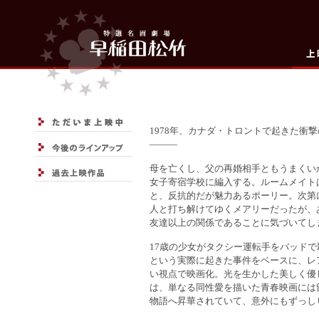
1978年、カナダ・トロントで起きた衝
―――
母を亡くし、父の再婚相手ともうまくい
女子寄宿学校に編入する。ルームメイト
と、反抗的だが魅力あるポーリー。次第
人と打ち解けてゆくメアリーだったが、
友達以上の関係であることに気づいてし
17歳の少女がタクシー運転手をバッド
という実際に起きた事件をベースに、レ
い視点で映画化。光を生かした美しく優
は、単なる同性愛を描いた青春映画には
物語へ昇華されていて、意外にもずっし