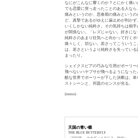
なにがこんなに響くのか？とにかく痛い
でも恋愛に突っ走ったことのある人なら
痛みというのか、思春期の痛みというの
ど、真摯であるがゆえに歯止めが利かず
いくしかない純粋さ。その気持ちは相手
が関係ない。「レズじゃない。好きにな
純粋さのあまり狂気へと向かって行くポ
痛々しく、切ない。若さってこういうこ
は、若さというより純粋さを失っている
まったり。
シェイクスピアの巧みな引用がポーリー
飛べないハヤブサが飛べるようになった
酷な世界でポーリーが下した決断は。単
ストシーンと、邦題のセンスが光る。
(mana)
天国の青い蝶
THE BLUE BUTTERFLY
（2003年 カナダ／イギリス 96分）