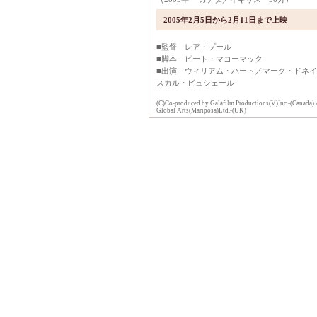
2005年2月5日から2月11日まで上映
■監督 レア・プール
■脚本 ピート・マコーマック
■出演 ウィリアム・ハート／マーク・ドネ
スカル・ビュシェール
(C)Co-produced by Galafilm Productions(V)Inc.-(Canada)
Global Arts(Mariposa)Ltd.-(UK)