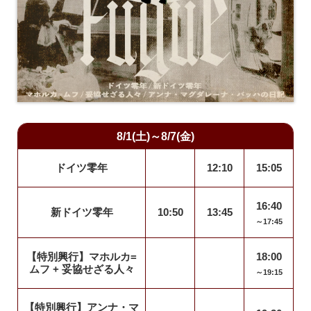
8/1(土)～8/7(金)
ドイツ零年
12:10
15:05
16:40
新ドイツ零年
10:50
13:45
～17:45
【特別興行】マホルカ=
18:00
ムフ + 妥協せざる人々
～19:15
【特別興行】アンナ・マ