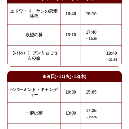
エドワード・ヤンの恋愛
10:40
15:10
時代
17:40
欲望の翼
13:10
～19:20
【ﾚｲﾄｼｮｰ】ブンミおじさ
19:40
んの森
～21:35
8/9(日)･11(火)･13(木)
ペパーミント・キャンデ
10:30
15:05
ィー
17:35
一瞬の夢
13:00
～19:25