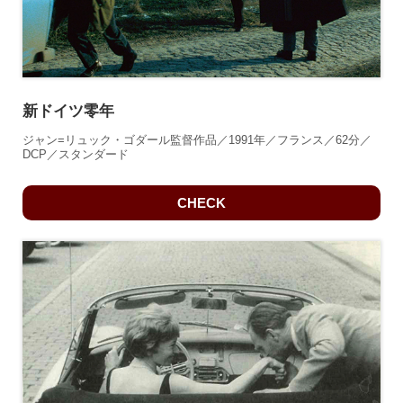
新ドイツ零年
ジャン=リュック・ゴダール監督作品／1991年／フランス／62分／
DCP／スタンダード
CHECK