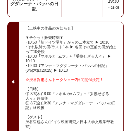
19:30
グダレーナ・バッハの日
～21:05
記
【上映中の作品のお知らせ】
▼チケット販売時刻▼
･10:50『新ドイツ零年』からの二本立て ▶ 10:10
･それ以降の回/ラスト1本 ▶ 各回その直前の回が始ま
って10分後
･18:00『マホルカ=ムフ』+『妥協せざる人々』 ▶
10:10
･19:30『アンナ・マグダレーナ・バッハの日記』
(8/6(木)は20:15) ▶ 10:10
☆渋谷哲也さんトークショー2日間開催決定！
【日時】
① 8/6(木)18:00『マホルカ=ムフ』+『妥協せざる
人々』終映後
② 8/7(金)19:30『アンナ・マグダレーナ・バッハの日
記』終映後
【ゲスト】
渋谷哲也さん(ドイツ映画研究／日本大学文理学部教
授)