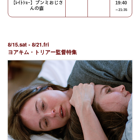
【ﾚｲﾄｼｮｰ】ブンミおじさ
19:40
んの森
～21:35
8/15.sat - 8/21.fri
ヨアキム・トリアー監督特集