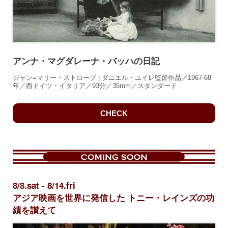
アンナ・マグダレーナ・バッハの日記
ジャン=マリー・ストローブ | ダニエル・ユイレ監督作品／1967-68
年／西ドイツ・イタリア／93分／35mm／スタンダード
CHECK
8/8.sat - 8/14.fri
アジア映画を世界に発信した トニー・レインズの功
績を讃えて