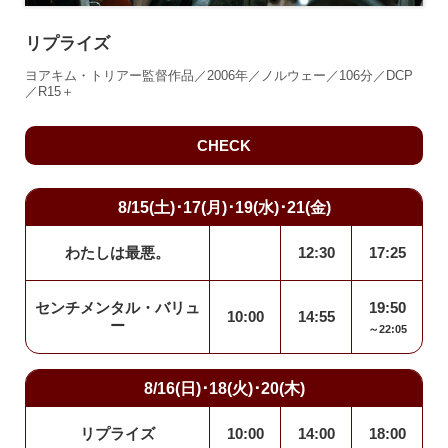
リプライズ
ヨアキム・トリアー監督作品／2006年／ノルウェー／106分／DCP
／R15＋
CHECK
8/15(土)･17(月)･19(水)･21(金)
わたしは最悪。
12:30
17:25
センチメンタル・バリュ
19:50
10:00
14:55
ー
～22:05
8/16(日)･18(火)･20(木)
リプライズ
10:00
14:00
18:00